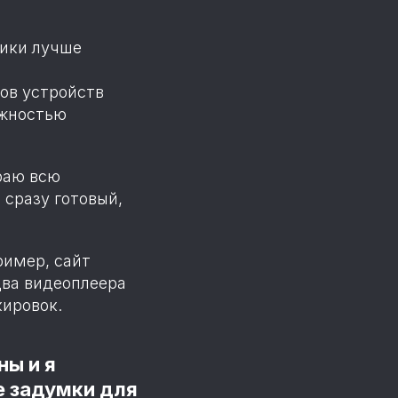
ики лучше
пов устройств
ожностью
ираю всю
 сразу готовый,
имер, сайт
два видеоплеера
кировок.
ны и я
е задумки для