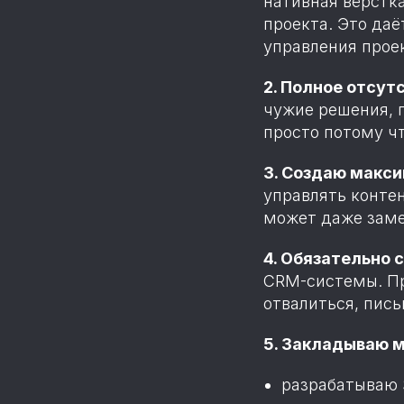
нативная вёрстка
проекта. Это даё
управления прое
2. Полное отсут
чужие решения, п
просто потому чт
3. Создаю макси
управлять контен
может даже заме
4. Обязательно 
CRM-системы. Пр
отвалиться, пис
5. Закладываю 
разрабатываю S