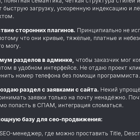
, понятная семантика, чёткая структура стилей 
т быструю загрузку, ускоренную индексацию и лё
ктом.
ствие сторонних плагинов.
Принципиально не ис
отому что они кривые, тяжёлые, платные и небез
о могу.
мум разделов в админке,
чтобы заказчик мог к
том в удобном интерфейсе. Не отдаю проект клие
нить номер телефона без помощи программиста.
создаю раздел с заявками с сайта.
Некий упрощё
инимать заявки только на почту ненадёжно. По
ьмо попасть в СПАМ, интеграция сломаться.
мощную базу для сео-продвижения:
EO-менеджер, где можно проставить Title, Descri