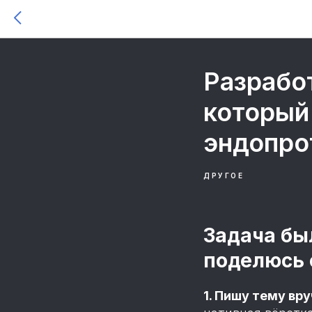
Разработ
который
эндопро
ДРУГОЕ
Задача был
поделюсь 
1. Пишу тему вр