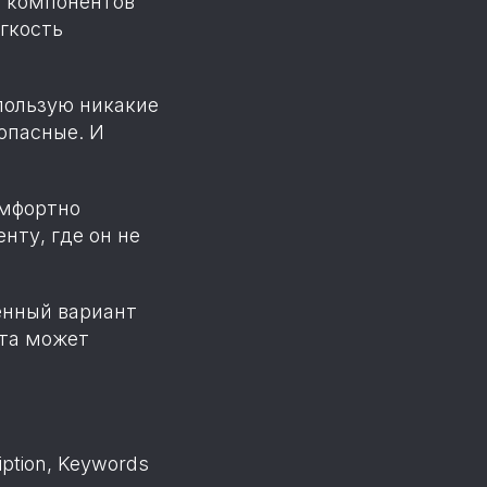
и компонентов
гкость
пользую никакие
опасные. И
омфортно
нту, где он не
нный вариант
чта может
ption, Keywords