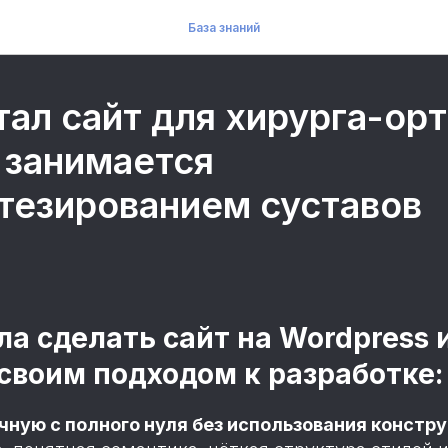
База знаний
ал сайт для хирурга-ор
 занимается
тезированием суставов
а сделать сайт на Wordpress и
своим подходом к разработке:
учную с полного нуля без использования констру