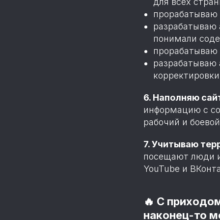
для всех стра
прорабатываю 
разрабатываю 
понимали соде
прорабатываю o
разрабатываю а
корректировки
6. Наполняю сай
информацию с со
рабочий и боево
7. Учитываю тер
посещают люди и
YouTube и ВКонта
🔥 С приходом
наконец-то м