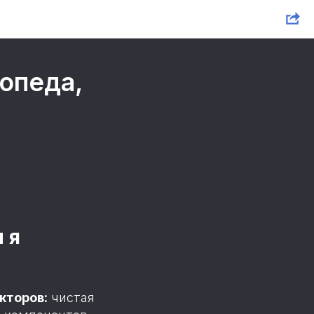
топеда,
 я
кторов:
чистая