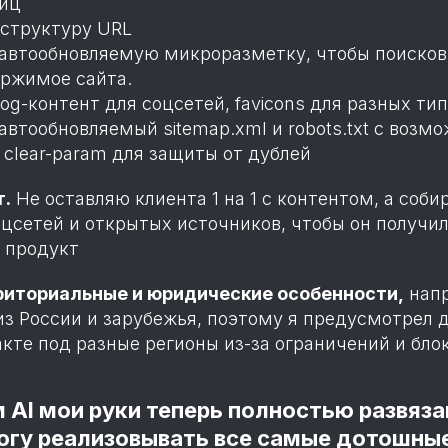
ниц
структуру URL
автообновляемую микроразметку, чтобы поисков
ржимое сайта.
g-контент для соцсетей, favicons для разных ти
втообновляемый sitemap.xml и robots.txt с возм
 clear-param для защиты от дублей
т.
Не оставляю клиента 1 на 1 с контентом, а соб
цсетей и открытых источников, чтобы он получил
й продукт
риториальные и юридические особенности,
напр
з России и зарубежья, поэтому я предусмотрел 
кте под разные регионы из-за ограничений и бло
 AI мои руки теперь полностью развяза
огу реализовывать все самые дотошны