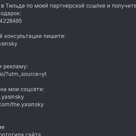
в Тильде по моей партнёрской ссылке и получит
подарок:
r=4228495
й консультации пишите:
asinsky
и рекламу:
dio/?utm_source=yt
на мои соцсети:
e.yasinsky
.com/the.yasinsky
ие
рототипа сайта