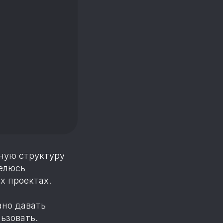
ную структуру
делюсь
х проектах.
ано давать
ьзовать.