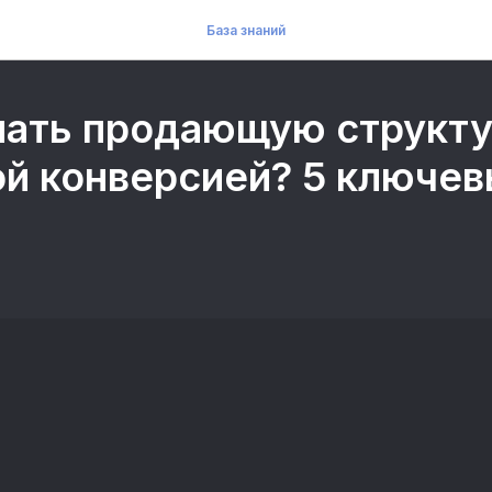
База знаний
лать продающую структу
ой конверсией? 5 ключе