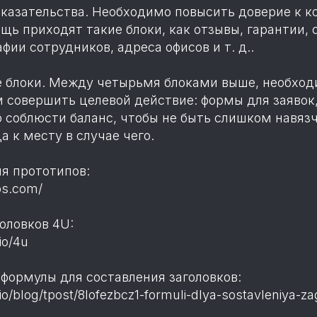
оказательства. Необходимо повысить доверие к к
щь приходят такие блоки, как отзывы, гарантии, 
фии сотрудников, адреса офисов и т. д..
е блоки. Между четырьмя блоками выше, необход
 совершить целевой действие: формы для заявок
 соблюсти баланс, чтобы не быть слишком навязч
а к месту в случае чего.
ия прототипов:
ps.com/
оловков 4U:
io/4u
формулы для составления заголовков:
io/blog/tpost/8lofezbcz1-formuli-dlya-sostavleniya-z