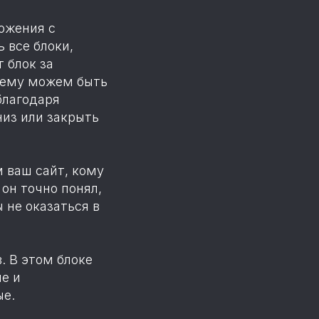
ложения с
 все блоки,
 блок за
 ему можем быть
благодаря
низ или закрыть
м ваш сайт, кому
 он точно понял,
 не оказаться в
. В этом блоке
е и
ые.