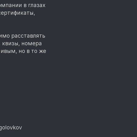
омпании в глазах
сертификаты,
имо расставлять
, квизы, номера
ивым, но в то же
agolovkov