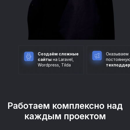
Создаём сложные
Оказываем
сайты
на Laravel,
постоянну
Wordpress, Tilda
техподде
Работаем комплексно над
каждым проектом