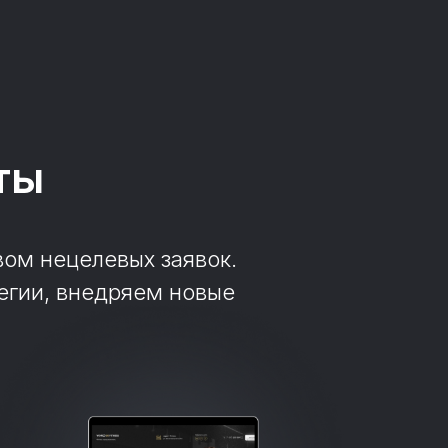
ты
вом нецелевых заявок.
егии, внедряем новые