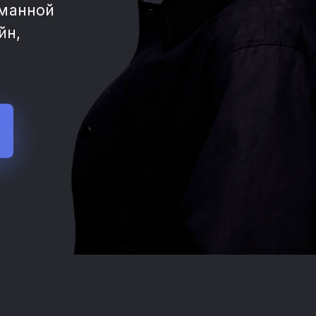
уманной
йн,