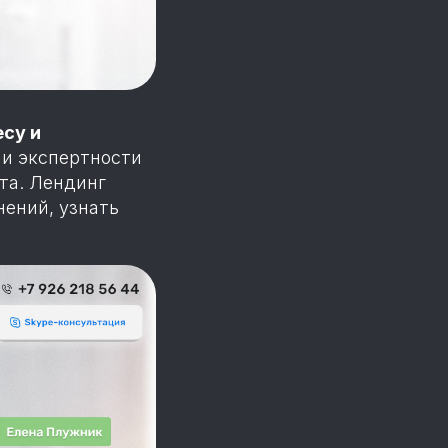
су и
 и экспертности
нта. Лендинг
ений, узнать