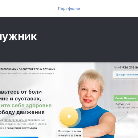
Портфолио
лужник